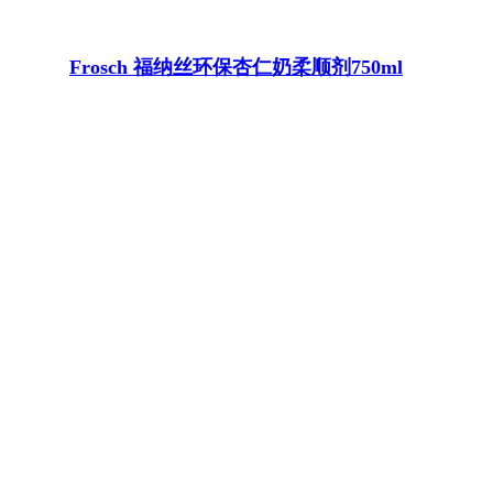
Frosch 福纳丝环保杏仁奶柔顺剂750ml