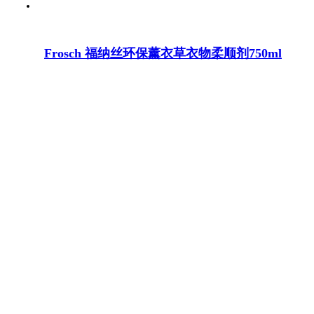
Frosch 福纳丝环保薰衣草衣物柔顺剂750ml