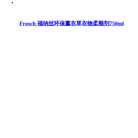
Frosch 福纳丝环保薰衣草衣物柔顺剂750ml