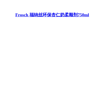
Frosch 福纳丝环保杏仁奶柔顺剂750ml