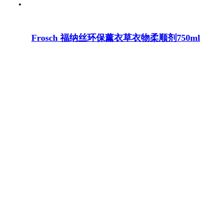
Frosch 福纳丝环保薰衣草衣物柔顺剂750ml