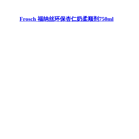
Frosch 福纳丝环保杏仁奶柔顺剂750ml