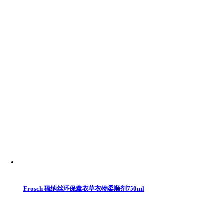
Frosch 福纳丝环保薰衣草衣物柔顺剂750ml