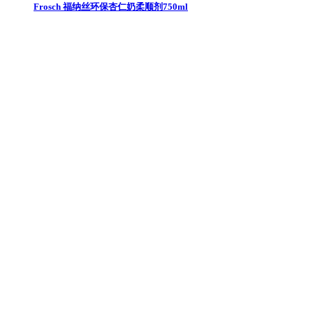
Frosch 福纳丝环保杏仁奶柔顺剂750ml